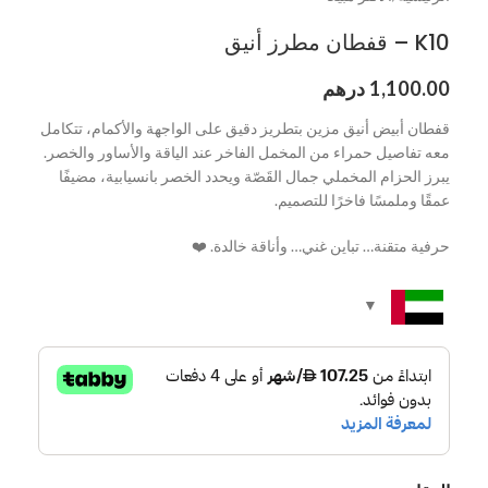
K10 – قفطان مطرز أنيق
1,100.00
درهم
قفطان أبيض أنيق مزين بتطريز دقيق على الواجهة والأكمام، تتكامل
معه تفاصيل حمراء من المخمل الفاخر عند الياقة والأساور والخصر.
يبرز الحزام المخملي جمال القَصّة ويحدد الخصر بانسيابية، مضيفًا
عمقًا وملمسًا فاخرًا للتصميم.
حرفية متقنة… تباين غني… وأناقة خالدة. ❤️