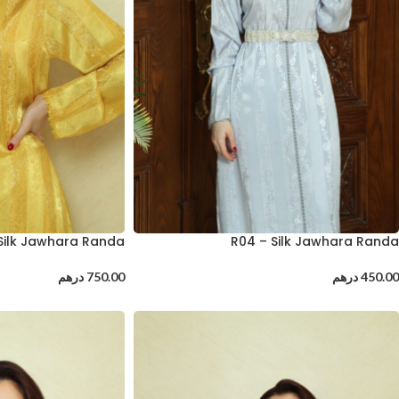
 Silk Jawhara Randa
R04 – Silk Jawhara Randa
450.00
درهم
750.00
درهم