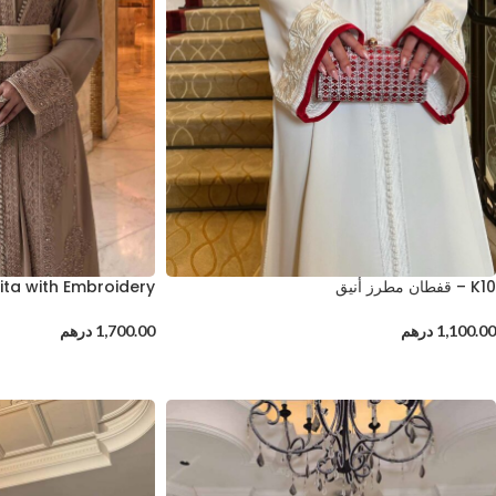
K10 – قفطان مطرز أنيق
ita with Embroidery
1,100.00
درهم
1,700.00
درهم