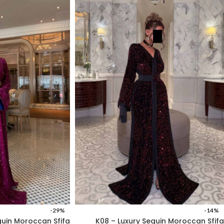
-29%
-14%
quin Moroccan Sfifa
K08 – Luxury Sequin Moroccan Sfifa