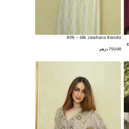
R06 – Silk Jawhara Randa
K
750.00
درهم