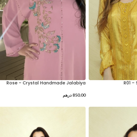
Rose – Crystal Handmade Jalabiya
R01 –
850.00
درهم