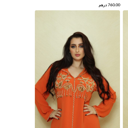
760.00
درهم